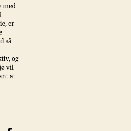
se med
å
e, er
e
d så
tiv, og
ø vil
ant at