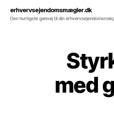
erhvervsejendomsmægler.dk
Den hurtigste genvej til din erhvervsejendomsmæg
Styr
med g