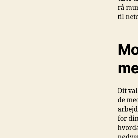
rå mur
til ne
Mo
me
Dit va
de med
arbejd
for di
hvorda
nødven