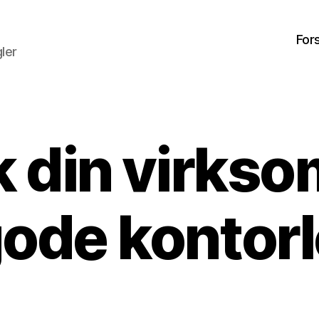
For
ler
k din virks
ode kontorl