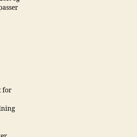
passer
 for
dning
er,