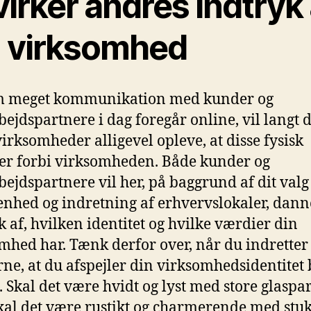
irker andres indtryk 
n virksomhed
m meget kommunikation med kunder og
ejdspartnere i dag foregår online, vil langt 
 virksomheder alligevel opleve, at disse fysisk
r forbi virksomheden. Både kunder og
ejdspartnere vil her, på baggrund af dit valg
enhed og indretning af erhvervslokaler, danne
k af, hvilken identitet og hvilke værdier din
mhed har. Tænk derfor over, når du indretter
rne, at du afspejler din virksomhedsidentitet 
. Skal det være hvidt og lyst med store glaspar
skal det være rustikt og charmerende med stuk