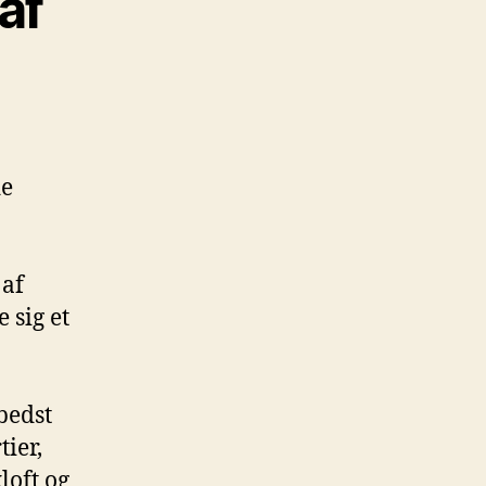
af
de
 af
 sig et
bedst
tier,
loft og