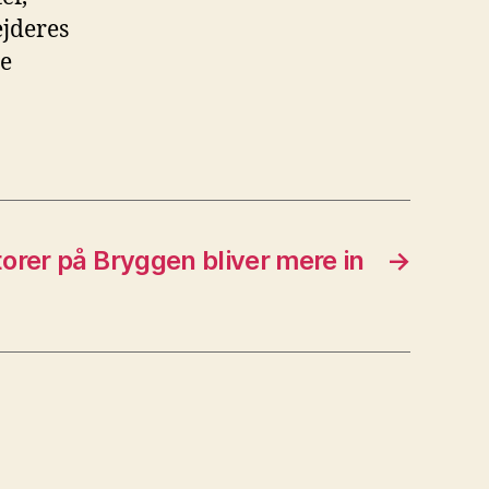
ejderes
de
orer på Bryggen bliver mere in
→