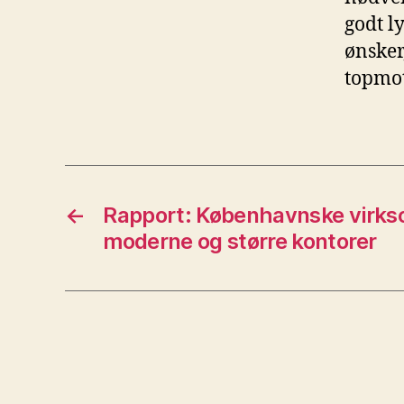
godt l
ønsker
topmot
←
Rapport: Københavnske virks
moderne og større kontorer