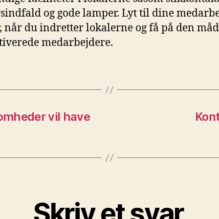
ysindfald og gode lamper. Lyt til dine medarb
, når du indretter lokalerne og få på den må
iverede medarbejdere.
omheder vil have
Kont
Skriv et svar