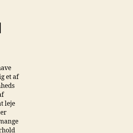
d
have
g et af
mheds
af
 leje
ler
r mange
orhold