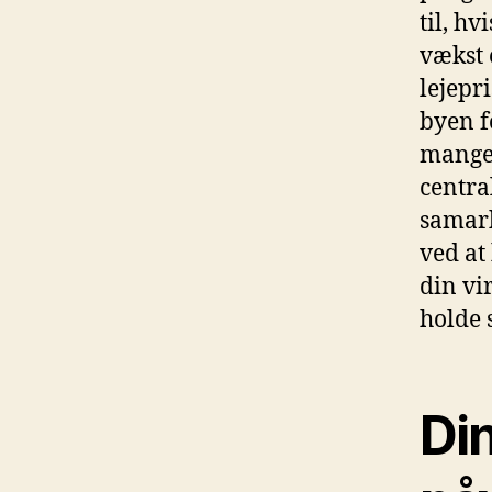
til, h
vækst 
lejepr
byen f
mange 
centra
samarb
ved at
din vi
holde 
Di