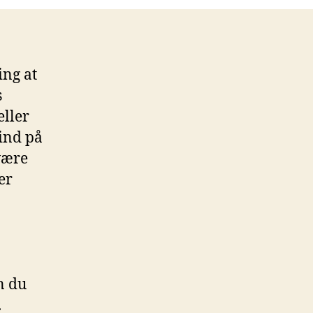
ing at
s
eller
 ind på
 være
er
n du
.