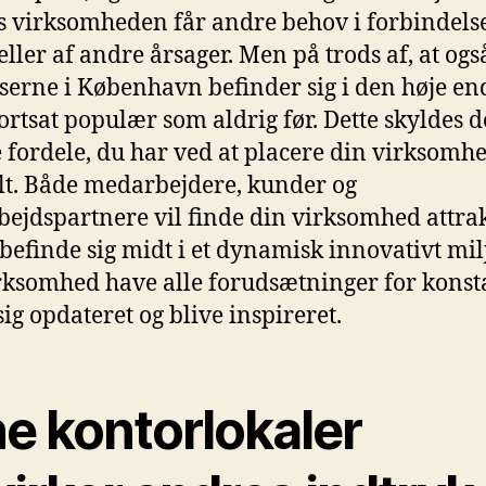
vis virksomheden får andre behov i forbindel
eller af andre årsager. Men på trods af, at ogs
iserne i København befinder sig i den høje end
ortsat populær som aldrig før. Dette skyldes d
fordele, du har ved at placere din virksomhe
lt. Både medarbejdere, kunder og
ejdspartnere vil finde din virksomhed attrak
 befinde sig midt i et dynamisk innovativt milj
rksomhed have alle forudsætninger for konst
sig opdateret og blive inspireret.
ne kontorlokaler