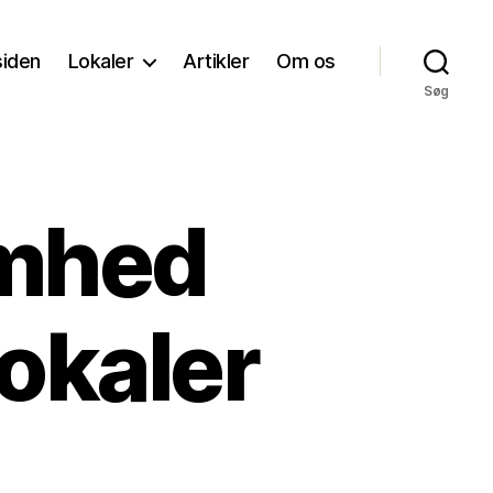
siden
Lokaler
Artikler
Om os
Søg
omhed
okaler