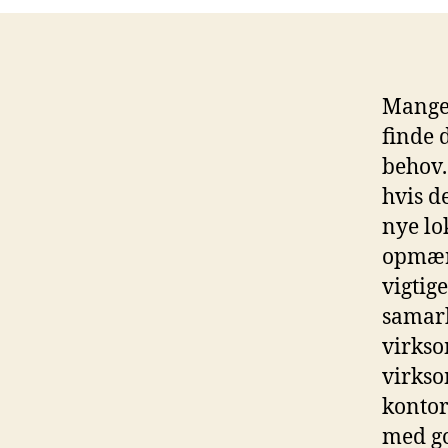
Mange 
finde 
behov.
hvis d
nye lo
opmærk
vigtig
samarb
virkso
virkso
kontor
med go