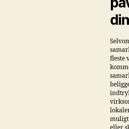
påv
di
Selvo
samarb
fleste
komme
samarb
beligg
indtry
virkso
lokale
muligt
eller 