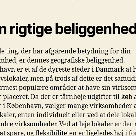
n rigtige beliggenhe
de ting, der har afgørende betydning for din
mhed, er dennes geografiske beliggenhed.
avn er et af de dyreste steder i Danmark at 
vslokaler, men på trods af dette er det samtidi
ermest populære områder at have sin virkso
 placeret. Da der er tårnhøje udgifter til køb 
r i København, vælger mange virksomheder at
kaler, enten individuelt eller ved at dele loka
dre virksomheder. Ved at leje lokaler er de
t spare, og fleksibiliteten er ligeledes høj i f