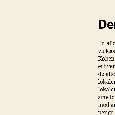
De
En af 
virkso
Københ
erhver
de all
lokaler
lokale
sine lo
med an
penge a