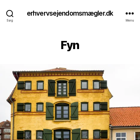
erhvervsejendomsmægler.dk
Søg
Menu
Fyn