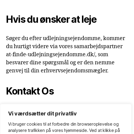
Hvis du ønsker at leje
Søger du efter udlejningsejendomme, kommer
du hurtigt videre via vores samarbejdspartner
at-finde-udlejningsejendomme.dk/, som
besvarer dine spørgsmål og er den nemme
genvej til din erhvervsejendomsmægler.
Kontakt Os
Erhvervsejendomsmægler.dk
Ewaldsgade 7,
Vi værdsætter dit privatliv
3. DK-2200 København N Tlf. +45 7020 0814
Vi bruger cookies til at forbedre din browseroplevelse
og
info@erhvervsejendomsmægler.dk
analysere
trafikken
på
vores
hjemmeside
.
Ved at klikke på