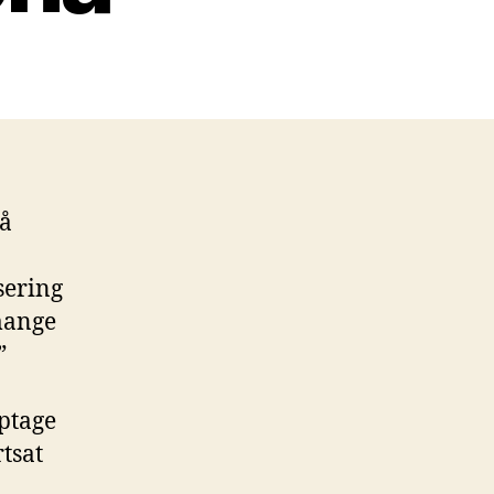
på
sering
mange
”
optage
tsat