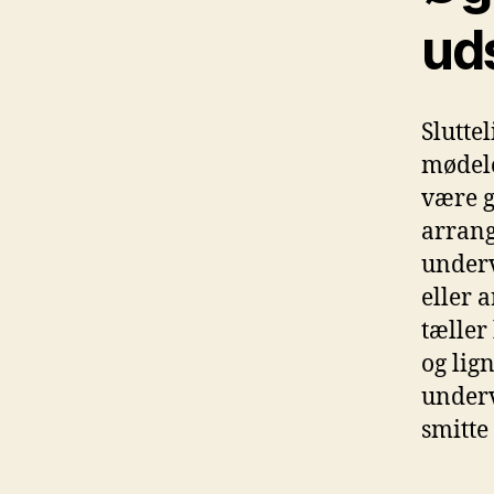
ud
Slutte
mødelo
være g
arrang
underv
eller 
tæller
og lig
underv
smitte