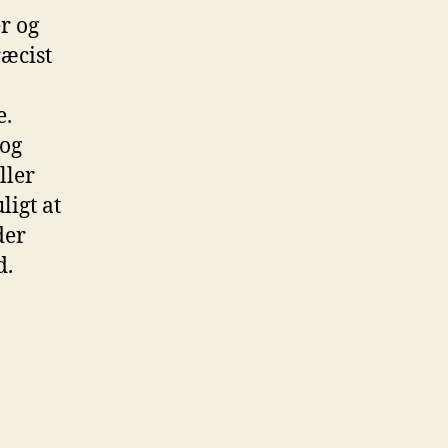
r og
ræcist
e.
 og
ller
ligt at
der
d.