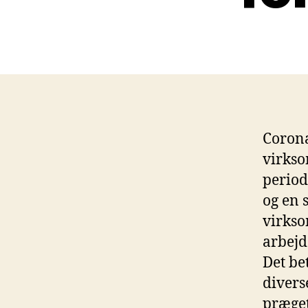
Corona
virkso
period
og en 
virkso
arbejd
Det bet
divers
præget