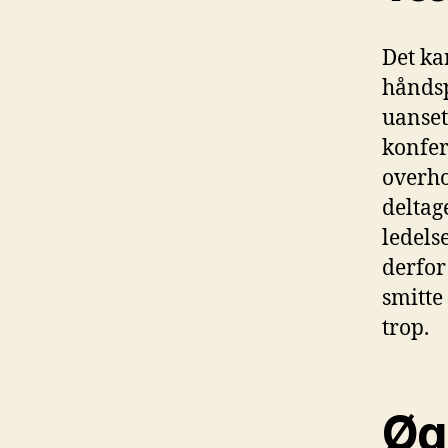
Det ka
håndsp
uanset
konfer
overho
deltag
ledels
derfor
smitte
trop.
Øg