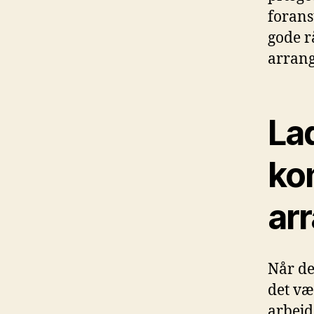
forans
gode r
arrang
Lad
ko
ar
Når de
det væ
arbejd