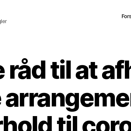
For
ler
råd til at a
e arrangemen
rhold til cor