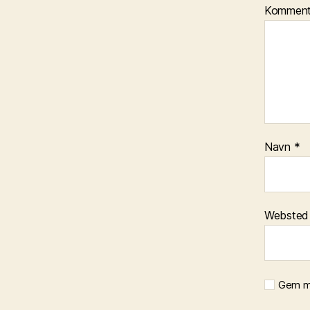
Kommen
Navn
*
Websted
Gem mi