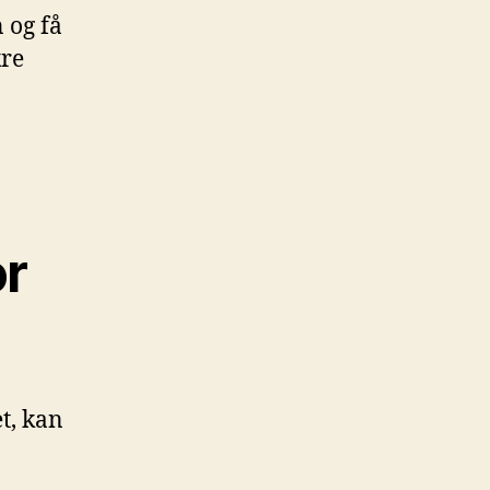
 og få
kre
or
t, kan