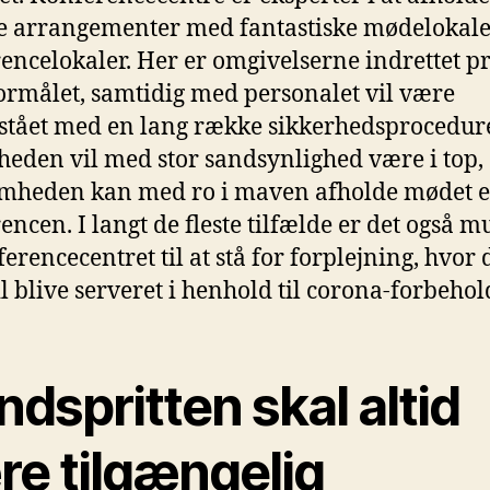
e arrangementer med fantastiske mødelokale
encelokaler. Her er omgivelserne indrettet p
formålet, samtidig med personalet vil være
stået med en lang række sikkerhedsprocedur
heden vil med stor sandsynlighed være i top,
mheden kan med ro i maven afholde mødet e
ncen. I langt de fleste tilfælde er det også mu
ferencecentret til at stå for forplejning, hvor 
il blive serveret i henhold til corona-forbehol
dspritten skal altid
re tilgængelig