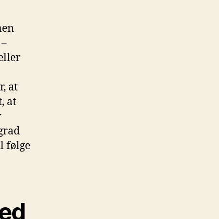
men
 –
eller
, at
, at
r
 grad
l følge
ved