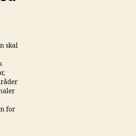
n skal
s
r,
mråder
naler
en for