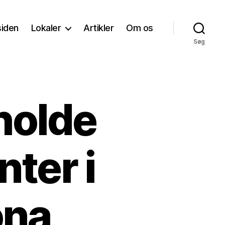
siden
Lokaler
Artikler
Om os
Søg
fholde
ter i
ona