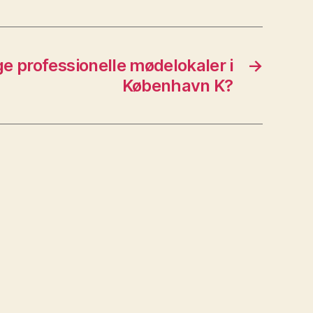
e professionelle mødelokaler i
→
København K?