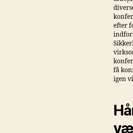
divers
konfer
efter 
indfor
Sikker
virkso
konfere
få kon
igen v
Hån
væ