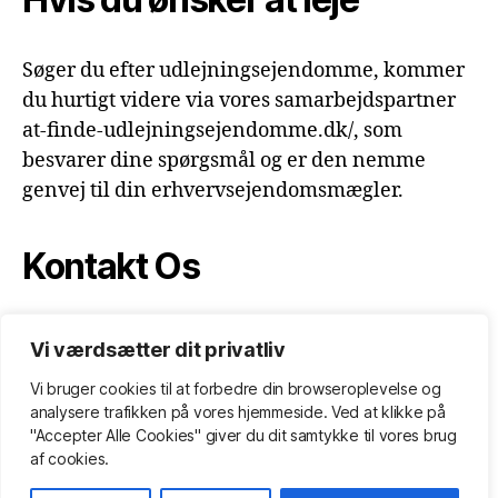
Søger du efter udlejningsejendomme, kommer
du hurtigt videre via vores samarbejdspartner
at-finde-udlejningsejendomme.dk/, som
besvarer dine spørgsmål og er den nemme
genvej til din erhvervsejendomsmægler.
Kontakt Os
Erhvervsejendomsmægler.dk
Ewaldsgade 7,
Vi værdsætter dit privatliv
3. DK-2200 København N Tlf. +45 7020 0814
Vi bruger cookies til at forbedre din browseroplevelse
og
info@erhvervsejendomsmægler.dk
analysere
trafikken
på
vores
hjemmeside
.
Ved at klikke på
"Accepter Alle Cookies" giver du dit samtykke til vores brug
af cookies.