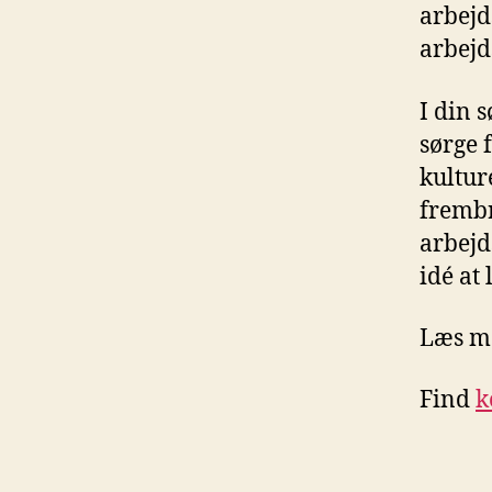
arbejds
arbejd
I din 
sørge 
kultur
frembr
arbejd
idé at
Læs me
Find
k