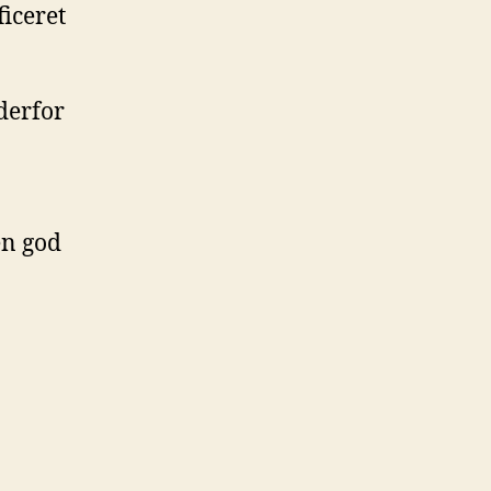
ficeret
derfor
en god