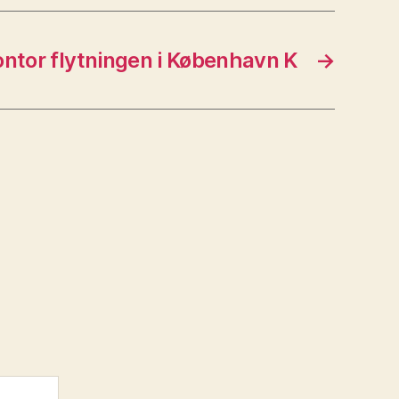
kontor flytningen i København K
→