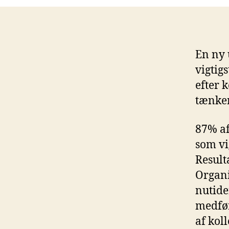
En ny 
vigtig
efter k
tænker
87% af
som vig
Result
Organi
nutide
medfør
af kol