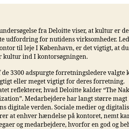
undersøgelse fra Deloitte viser, at kultur er d
ste udfordring for nutidens virksomheder. Le
ontor til leje I København, er det vigtigt, at du
 kultur ind I kontorsøgningen.
 de 3300 adspurgte forretningsledere valgte 
tigt eller meget vigtigt for deres forretning.
atet reflekterer, hvad Deloitte kalder “The Na
zation”. Medarbejdere har langt større magt 
ns digitale verden. Sociale medier og digitali
er at enhver hændelse på kontoret, nemt ka
legaer og medarbejdere, hvorfor en god og be