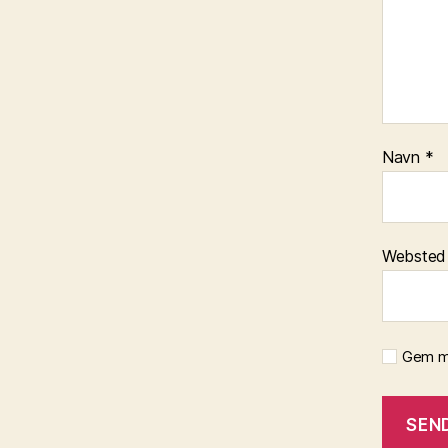
Navn
*
Websted
Gem mi