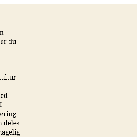
en
der du
kultur
ked
I
sering
n deles
hagelig